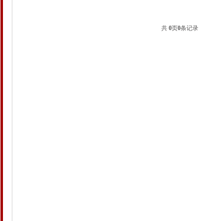
共
0
页
0
条记录