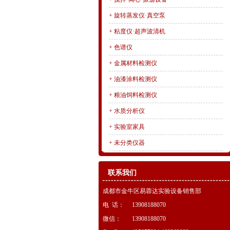
+
旋转蒸发仪·真空泵
+
粘度仪·超声波清机
+
色谱仪
+
金属材料检测仪
+
油漆涂料检测仪
+
粮油饲料检测仪
+
水质分析仪
+
实验室家具
+
未分类仪器
联系我们
成都市金牛区易蓉达实验设备销售部
电 话：
13908188070
微信：
13908188070