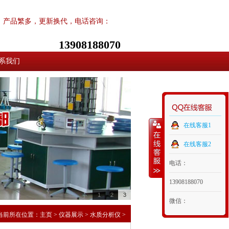
产品繁多，更新换代，电话咨询：
13908188070
系我们
在线客服1
在线客服2
电话：
13908188070
1
2
3
微信：
当前所在位置：
主页
>
仪器展示
>
水质分析仪
>
13908188070