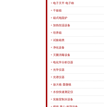
+
电子天平·电子称
+
干燥箱
+
箱式电阻炉
+
加热恒温设备
+
培养箱
+
试验箱类
+
净化设备
+
灭菌消毒设备
+
电化学分析仪器
+
光学仪器
+
光谱仪器
+
放大镜·显微镜
+
水份快速测定仪
+
实验室制水设备
+
搅拌·离心·振荡设备