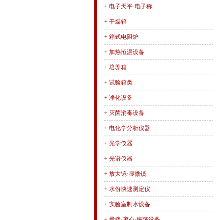
+
电子天平·电子称
+
干燥箱
+
箱式电阻炉
+
加热恒温设备
+
培养箱
+
试验箱类
+
净化设备
+
灭菌消毒设备
+
电化学分析仪器
+
光学仪器
+
光谱仪器
+
放大镜·显微镜
+
水份快速测定仪
+
实验室制水设备
+
搅拌·离心·振荡设备