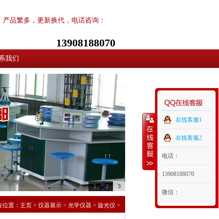
产品繁多，更新换代，电话咨询：
13908188070
系我们
在线客服1
在线客服2
电话：
13908188070
1
2
3
微信：
在位置：
主页
>
仪器展示
>
光学仪器
>
旋光仪
>
13908188070