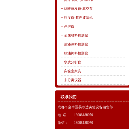
+
旋转蒸发仪·真空泵
+
粘度仪·超声波清机
+
色谱仪
+
金属材料检测仪
+
油漆涂料检测仪
+
粮油饲料检测仪
+
水质分析仪
+
实验室家具
+
未分类仪器
联系我们
成都市金牛区易蓉达实验设备销售部
电 话：
13908188070
微信：
13908188070