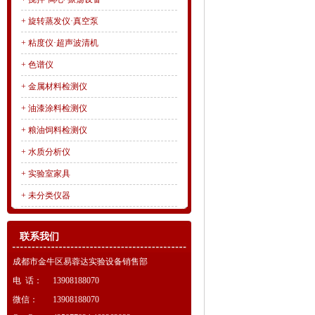
+
旋转蒸发仪·真空泵
+
粘度仪·超声波清机
+
色谱仪
+
金属材料检测仪
+
油漆涂料检测仪
+
粮油饲料检测仪
+
水质分析仪
+
实验室家具
+
未分类仪器
联系我们
成都市金牛区易蓉达实验设备销售部
电 话：
13908188070
微信：
13908188070