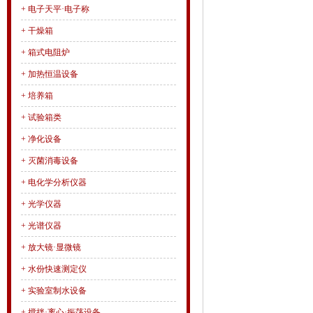
+
电子天平·电子称
+
干燥箱
+
箱式电阻炉
+
加热恒温设备
+
培养箱
+
试验箱类
+
净化设备
+
灭菌消毒设备
+
电化学分析仪器
+
光学仪器
+
光谱仪器
+
放大镜·显微镜
+
水份快速测定仪
+
实验室制水设备
+
搅拌·离心·振荡设备