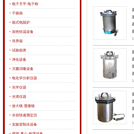
+
电子天平·电子称
+
干燥箱
+
箱式电阻炉
+
加热恒温设备
+
培养箱
+
试验箱类
+
净化设备
+
灭菌消毒设备
+
电化学分析仪器
+
光学仪器
+
光谱仪器
+
放大镜·显微镜
+
水份快速测定仪
+
实验室制水设备
+
搅拌·离心·振荡设备