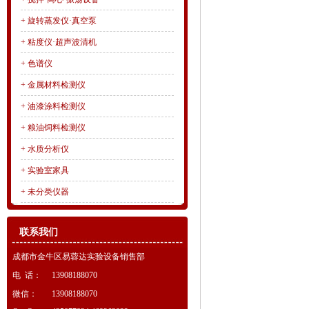
+
旋转蒸发仪·真空泵
+
粘度仪·超声波清机
+
色谱仪
+
金属材料检测仪
+
油漆涂料检测仪
+
粮油饲料检测仪
+
水质分析仪
+
实验室家具
+
未分类仪器
联系我们
成都市金牛区易蓉达实验设备销售部
电 话：
13908188070
微信：
13908188070