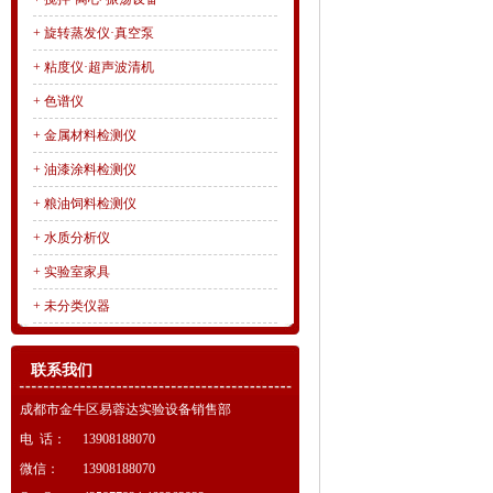
+
旋转蒸发仪·真空泵
+
粘度仪·超声波清机
+
色谱仪
+
金属材料检测仪
+
油漆涂料检测仪
+
粮油饲料检测仪
+
水质分析仪
+
实验室家具
+
未分类仪器
联系我们
成都市金牛区易蓉达实验设备销售部
电 话：
13908188070
微信：
13908188070