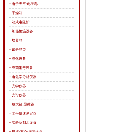
+
电子天平·电子称
+
干燥箱
+
箱式电阻炉
+
加热恒温设备
+
培养箱
+
试验箱类
+
净化设备
+
灭菌消毒设备
+
电化学分析仪器
+
光学仪器
+
光谱仪器
+
放大镜·显微镜
+
水份快速测定仪
+
实验室制水设备
+
搅拌·离心·振荡设备